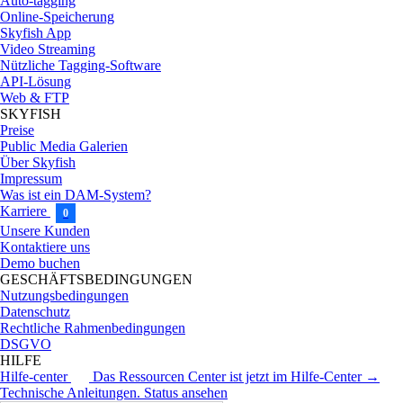
Auto-tagging
Online-Speicherung
Skyfish App
Video Streaming
Nützliche Tagging-Software
API-Lösung
Web & FTP
SKYFISH
Preise
Public Media Galerien
Über Skyfish
Impressum
Was ist ein DAM-System?
Karriere
0
Unsere Kunden
Kontaktiere uns
Demo buchen
GESCHÄFTSBEDINGUNGEN
Nutzungsbedingungen
Datenschutz
Rechtliche Rahmenbedingungen
DSGVO
HILFE
Hilfe-center
Das Ressourcen Center ist jetzt im Hilfe-Center →
Technische Anleitungen.
Status ansehen