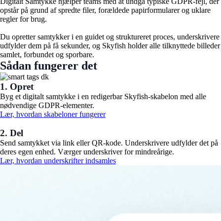
Digitalt Samtykke hjælper teams med at undgå typiske GDPR-fejl, der
opstår på grund af spredte filer, forældede papirformularer og uklare
regler for brug.
Du opretter samtykker i en guidet og struktureret proces, underskrivere
udfylder dem på få sekunder, og Skyfish holder alle tilknyttede billeder
samlet, forbundet og sporbare.
Sådan fungerer det
1. Opret
Byg et digitalt samtykke i en redigerbar Skyfish-skabelon med alle
nødvendige GDPR-elementer.
Lær, hvordan skabeloner fungerer
2. Del ​
Send samtykket via link eller QR-kode. Underskrivere udfylder det på
deres egen enhed.
Værger underskriver for mindreårige.
Lær, hvordan underskrifter indsamles