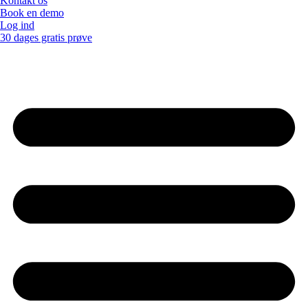
Kontakt os
Book en demo
Log ind
30 dages gratis prøve