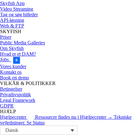
Skyfish App
Video Streaming
Tag og søg billeder
API-løsning
Web & FTP
SKYFISH
Priser
Public Media Galleries
Om Skyfish
Hvad er et DAM?
Jobs
0
Vores kunder
Kontakt os
Book en demo
VILKÅR & POLITIKKER
Betingelser
Privatlivspolitik
Legal Framework
GDPR
HJÆLP
Hjælpecenter
Ressourcer findes nu i Hjælpecenter → Tekniske
vejledninger.
Se Status
Dansk