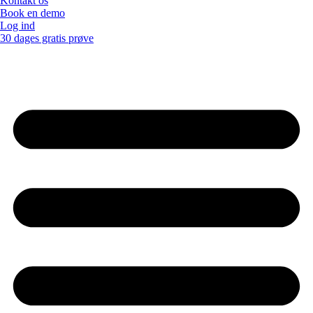
Kontakt os
Book en demo
Log ind
30 dages gratis prøve