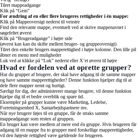
Tilret mappeadgange
Klik på “Gem”
For ændring af en eller flere brugeres rettigheder i én mappe:
Klik på Mappeoversigt nederst til venstre
Find den relevante mappe, eventuelt ved at skrive mappenavnet i
søgefeltet øverst
Klik på “Brugeradgange” i højre side
(øverst kan kan du skifte mellem bruger- og gruppeoversigt)
Tilret den enkelte brugers mapperettighed i højre kolonne. Den lille pil
åbner en menu med muligheder
Luk ved at klikke på “Luk” nederst eller X’et øverst til højre
Hvad er fordelen ved at oprette grupper?
Har du grupper af brugere, der skal have adgang til de samme mapper
og have samme mapperettigheder? Denne funktion hjælper dig til at
dele flere mapper nemt og hurtigt.
Særligt for dig, der administrerer mange brugere, vil denne funktion
hjælpe dig til et bedre overblik og spare tid.
Eksempler på grupper kunne være Marketing, Ledelse,
Forretningsenhed X, Samarbejdspartnere mv.
Når nye brugere føjes til en gruppe, får de straks samme
mappeadgange som resten af gruppen.
En bruger kan være medlem af mere end én gruppe. Hvis brugeren får
adgang til en mappe fra to grupper med forskellige mapperettigheder,
vil den højeste rettighed være gældende for brugeren.