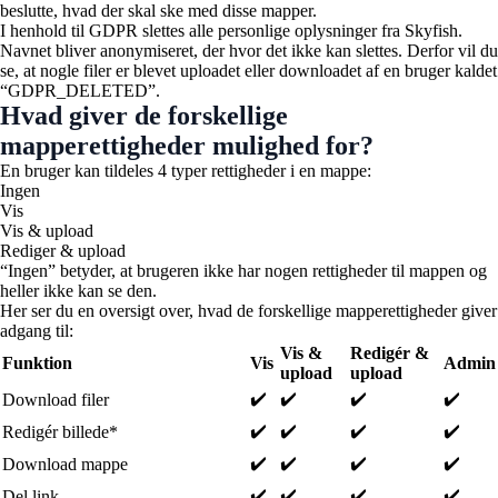
beslutte, hvad der skal ske med disse mapper.
I henhold til GDPR slettes alle personlige oplysninger fra Skyfish.
Navnet bliver anonymiseret, der hvor det ikke kan slettes. Derfor vil du
se, at nogle filer er blevet uploadet eller downloadet af en bruger kaldet
“GDPR_DELETED”.
Hvad giver de forskellige
mapperettigheder mulighed for?
En bruger kan tildeles 4 typer rettigheder i en mappe:
Ingen
Vis
Vis & upload
Rediger & upload
“Ingen” betyder, at brugeren ikke har nogen rettigheder til mappen og
heller ikke kan se den.
Her ser du en oversigt over, hvad de forskellige mapperettigheder giver
adgang til:
Vis &
Redigér &
Funktion
Vis
Admin
upload
upload
✔️
✔️
✔️
✔️
Download filer
✔️
✔️
✔️
✔️
Redigér billede*
✔️
✔️
✔️
✔️
Download mappe
✔️
✔️
✔️
✔️
Del link