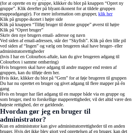
(for at oprette en ny gruppe, klikker du blot på knappen “Opret ny
gruppe”. Klik derefter på blyant-ikonent for at tildele gruppen
mappeadgang(e). For mere information om grupper,
klik her
Klik på gruppe-ikonet i højre side
Klik på knappen “Tilføj bruger til denne gruppe” øverst til højre
Klik på “Opret bruger”
Skriv den nye brugers email- adresse og navn
Ved siden af email-adressen, står der “Skyfish”. Klik på den lille pil
ved siden af “Ingen” og vælg om brugeren skal have bruger- eller
administratorrettigheder
(hvis I har en Colourbox-aftale, kan du give brugeren adgang til
Colourbox i samme ombæring)
Hvis brugeren skal have adgang til andre mapper end resten af
gruppen, kan du tilføje
dem
her.
Hvis ikke, klikker du blot på “Gem” for at føje brugeren til gruppen
Du har nu oprettet en bruger og givet adgang til flere mapper på én
gang
Hvis en bruger har fået adgang til en mappe både via en gruppe og
som bruger, med to forskellige mapperettigheder, vil det altid være den
højeste rettighed, der er gældende.
Hvordan gør jeg en bruger til
administrator?
Kun en administrator kan give administratorrettigheder til en anden
bruger. Hvis det ikke blev gjort ved oprettelsen af en bruger, kan det