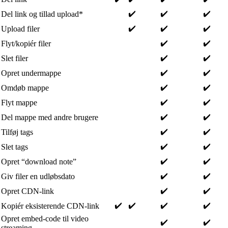
✔️
✔️
✔️
Del link og tillad upload*
✔️
✔️
✔️
Upload filer
✔️
✔️
Flyt/kopiér filer
✔️
✔️
Slet filer
✔️
✔️
Opret undermappe
✔️
✔️
Omdøb mappe
✔️
✔️
Flyt mappe
✔️
✔️
Del mappe med andre brugere
✔️
✔️
Tilføj tags
✔️
✔️
Slet tags
✔️
✔️
Opret “download note”
✔️
✔️
Giv filer en udløbsdato
✔️
✔️
Opret CDN-link
✔️
✔️
✔️
✔️
Kopiér eksisterende CDN-link
Opret embed-code til video
✔️
✔️
streaming