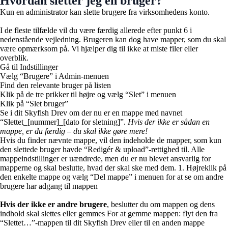
Hvordan sletter jeg en bruger?
Kun en administrator kan slette brugere fra virksomhedens konto.
I de fleste tilfælde vil du være færdig allerede efter punkt 6 i
nedenstående vejledning. Brugeren kan dog have mapper, som du skal
være opmærksom på. Vi hjælper dig til ikke at miste filer eller
overblik.
Gå til Indstillinger
Vælg “Brugere” i Admin-menuen
Find den relevante bruger på listen
Klik på de tre prikker til højre og vælg “Slet” i menuen
Klik på “Slet bruger”
Se i dit Skyfish Drev om der nu er en mappe med navnet
“Slettet_[nummer]_[dato for sletning]”.
Hvis der ikke er sådan en
mappe, er du færdig – du skal ikke gøre mere!
Hvis du finder nævnte mappe, vil den indeholde de mapper, som kun
den slettede bruger havde “Redigér & upload”-rettighed til. Alle
mappeindstillinger er uændrede, men du er nu blevet ansvarlig for
mapperne og skal beslutte, hvad der skal ske med dem. 1. Højreklik på
den enkelte mappe og vælg “Del mappe” i menuen for at se om andre
brugere har adgang til mappen
Hvis der ikke er andre brugere
, beslutter du om mappen og dens
indhold skal slettes eller gemmes
For at gemme mappen: flyt den fra
“Slettet…”-mappen til dit Skyfish Drev eller til en anden mappe