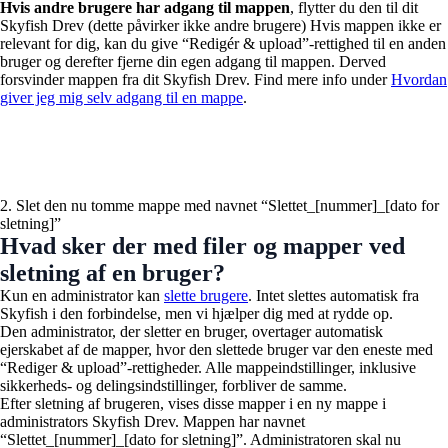
Hvis andre brugere har adgang til mappen
, flytter du den til dit
Skyfish Drev (dette påvirker ikke andre brugere)
Hvis mappen ikke er
relevant for dig, kan du give “Redigér & upload”-rettighed til en anden
bruger og derefter fjerne din egen adgang til mappen. Derved
forsvinder mappen fra dit Skyfish Drev. Find mere info under
Hvordan
giver jeg mig selv adgang til en mappe
.
2. Slet den nu tomme mappe med navnet “Slettet_[nummer]_[dato for
sletning]”
Hvad sker der med filer og mapper ved
sletning af en bruger?
Kun en administrator kan
slette brugere
. Intet slettes automatisk fra
Skyfish i den forbindelse, men vi hjælper dig med at rydde op.
Den administrator, der sletter en bruger, overtager automatisk
ejerskabet af de mapper, hvor den slettede bruger var den eneste med
“Rediger & upload”-rettigheder. Alle mappeindstillinger, inklusive
sikkerheds- og delingsindstillinger, forbliver de samme.
Efter sletning af brugeren, vises disse mapper i en ny mappe i
administrators Skyfish Drev. Mappen har navnet
“Slettet_[nummer]_[dato for sletning]”. Administratoren skal nu