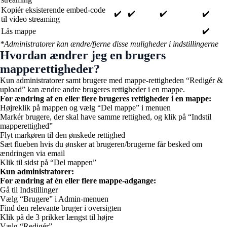
Kopiér eksisterende embed-code
✔️
✔️
✔️
✔️
til video streaming
✔️
Lås mappe
*Administratorer kan ændre/fjerne disse muligheder i indstillingerne
Hvordan ændrer jeg en brugers
mapperettigheder?
Kun administratorer samt brugere med mappe-rettigheden “Redigér &
upload” kan ændre andre brugeres rettigheder i en mappe.
For ændring af en eller flere brugeres rettigheder i en mappe:
Højreklik på mappen og vælg “Del mappe” i menuen
Markér brugere, der skal have samme rettighed, og klik på “Indstil
mapperettighed”
Flyt markøren til den ønskede rettighed
Sæt flueben hvis du ønsker at brugeren/brugerne får besked om
ændringen via email
Klik til sidst på “Del mappen”
Kun administratorer:
For ændring af én eller flere mappe-adgange:
Gå til Indstillinger
Vælg “Brugere” i Admin-menuen
Find den relevante bruger i oversigten
Klik på de 3 prikker længst til højre
Vælg “Redigér”