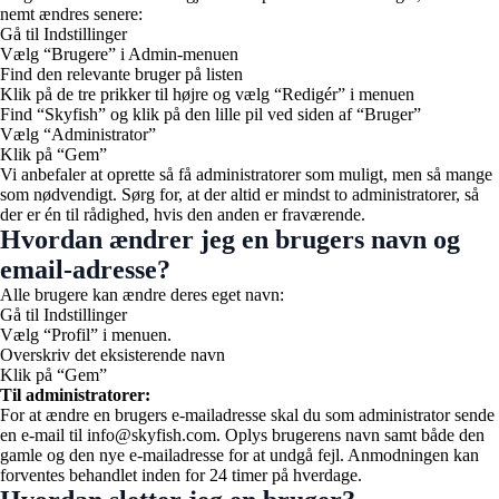
nemt ændres senere:
Gå til Indstillinger
Vælg “Brugere” i Admin-menuen
Find den relevante bruger på listen
Klik på de tre prikker til højre og vælg “Redigér” i menuen
Find “Skyfish” og klik på den lille pil ved siden af “Bruger”
Vælg “Administrator”
Klik på “Gem”
Vi anbefaler at oprette så få administratorer som muligt, men så mange
som nødvendigt. Sørg for, at der altid er mindst to administratorer, så
der er én til rådighed, hvis den anden er fraværende.
Hvordan ændrer jeg en brugers navn og
email-adresse?
Alle brugere kan ændre deres eget navn:
Gå til Indstillinger
Vælg “Profil” i menuen.
Overskriv det eksisterende navn
Klik på “Gem”
Til administratorer:
For at ændre en brugers e-mailadresse skal du som administrator sende
en e-mail til info@skyfish.com. Oplys brugerens navn samt både den
gamle og den nye e-mailadresse for at undgå fejl. Anmodningen kan
forventes behandlet inden for 24 timer på hverdage.