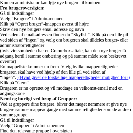
Kun en administrator kan føje nye brugere til kontoen.
Fra brugeroversigten:
Gå til Indstillinger
Vælg “Brugere” i Admin-menuen
Klik på “Opret bruger”-knappen øverst til højre
Skriv den nye brugers email-adresse og navn
Ved siden af email-adressen finder du “Skyfish”. Klik på den lille pil
ved siden af “Ingen” og vælg om brugeren skal tilldeles bruger- eller
administratorrettigheder
(hvis virksomheden har en Colourbox-aftale, kan den nye bruger få
adgang hertil i samme ombæring og på samme måde som beskrevet
ovenfor)
En mappeliste kommer nu frem. Vælg hvilke mapperettigheder
brugeren skal have ved hjælp af den lille pil ved siden af
“Ingen”.
(Hvad giver de forskellige mapperettigheder mulighed for?)
Klik på “Gem”.
Brugeren er nu oprettet og vil modtage en velkomst-email med en
adgangskode
Nemt og hurtigt ved brug af Grupper:
Ved at gruppere dine brugere, bliver det meget nemmere at give nye
brugere samme mappeadgange med samme rettigheder som de andre i
samme gruppe.
Gå til Indstillinger
Vælg “Grupper” i Admin-menuen
Find den relevante gruppe i oversigten