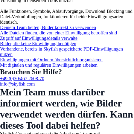
Vollständig in denselben Tools nutzbar
Alle Funktionen, Symbole, Ablaufvorgänge, Download-Blocking und
Datei-Verknüpfungen, funktionieren für beide Einwilligungsarten
identisch.
Deinem Team helfen, Bilder korrekt zu verwenden
Alle Dateien finden, die von einer Einwilligung betroffen sind
Zugriff auf Einwilligungsdetails verwalte
Bilder, die keine Einwilligung benötigen
Vorhandene, bereits in Skyfish gespeicherte PDF-Einwilligungen
nutzen
Einwilligungen mit Ordnern übersichtlich organisieren
Mit digitalen und regulären Einwilligungen arbeiten
Brauchen Sie Hilfe?
+49 (0)30/467 2608-70
info@skyfish.com
Mein Team muss darüber
informiert werden, wie Bilder
verwendet werden dürfen. Kann
dieses Tool dabei helfen?
Skyfish Consent verbessert die Arbeit von Teams mit