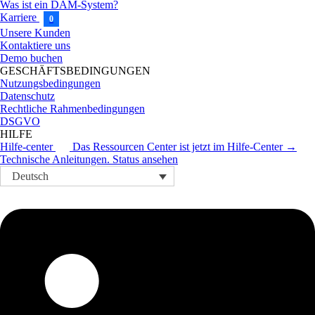
Was ist ein DAM-System?
Karriere
0
Unsere Kunden
Kontaktiere uns
Demo buchen
GESCHÄFTSBEDINGUNGEN
Nutzungsbedingungen
Datenschutz
Rechtliche Rahmenbedingungen
DSGVO
HILFE
Hilfe-center
Das Ressourcen Center ist jetzt im Hilfe-Center →
Technische Anleitungen.
Status ansehen
Deutsch