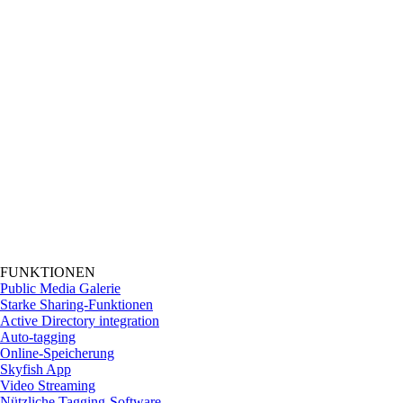
FUNKTIONEN
Public Media Galerie
Starke Sharing-Funktionen
Active Directory integration
Auto-tagging
Online-Speicherung
Skyfish App
Video Streaming
Nützliche Tagging-Software