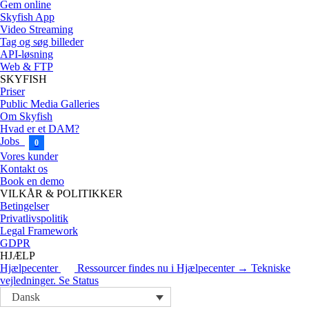
Gem online
Skyfish App
Video Streaming
Tag og søg billeder
API-løsning
Web & FTP
SKYFISH
Priser
Public Media Galleries
Om Skyfish
Hvad er et DAM?
Jobs
0
Vores kunder
Kontakt os
Book en demo
VILKÅR & POLITIKKER
Betingelser
Privatlivspolitik
Legal Framework
GDPR
HJÆLP
Hjælpecenter
Ressourcer findes nu i Hjælpecenter → Tekniske
vejledninger.
Se Status
Dansk