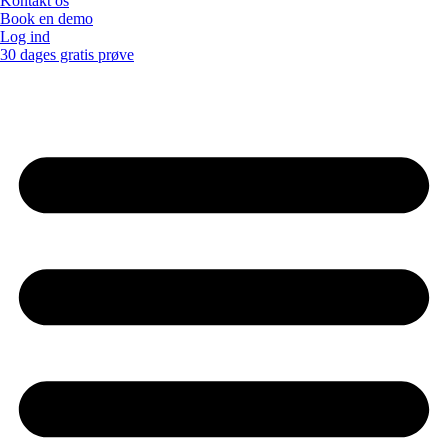
Kontakt os
Book en demo
Log ind
30 dages gratis prøve